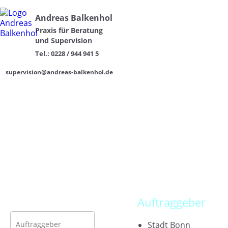
Andreas Balkenhol
Praxis für Beratung
und Supervision
Tel.: 0228 / 944 941 5
supervision@andreas-balkenhol.de
Portrait
Supervision
Auftraggeber
Zusammenarbeit
Teamsupervision
Konf
Coaching
Führung Und Leitung
Orientierung Im Beruf
Selbststän
Trauma
Einzelberatung
Team
Weiterbildung
Auftraggeber
Auftraggeber
Stadt Bonn